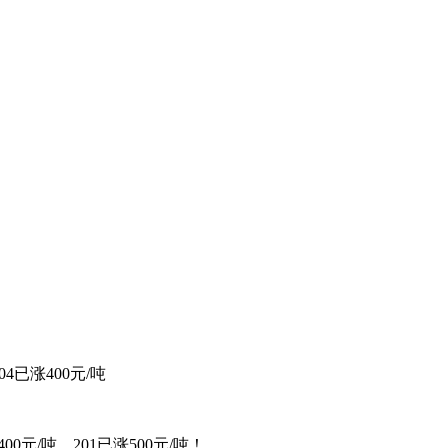
4已涨400元/吨
元/吨，201已涨500元/吨！