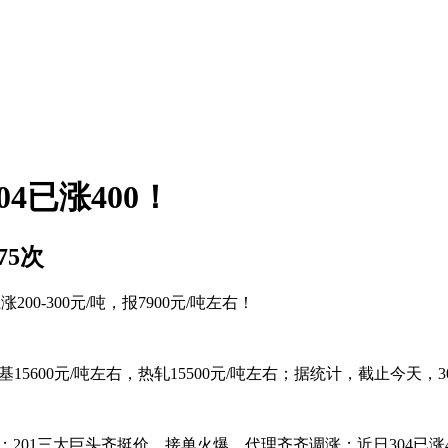
04已涨400！
275次
0-300元/吨，报7900元/吨左右！
轧毛基15600元/吨左右，热轧15500元/吨左右；据统计，截止今天，30
；201三大巨头齐挺价，接单火爆，代理齐齐调涨；近日304已涨400